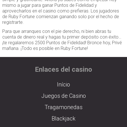
mismo a jugar para ganar Puntos de Fidelidad y
aprovecharlos en el casino como prefieras. Los jugadores
de Ruby Fortune comienzan ganando solo por el hecho de
registrarte.
Para que arranques con el pie derecho, ni bien abras tu
cuenta de dinero real y hagas tu primer depósito con éxito…
¡te regalaremos 2500 Puntos de Fidelidad! Bronce hoy, Privé
mañana. ¡Todo es posible en Ruby Fortune!
Enlaces del casino
Início
Juegos de Casino
Tragamonedas
Blackjack