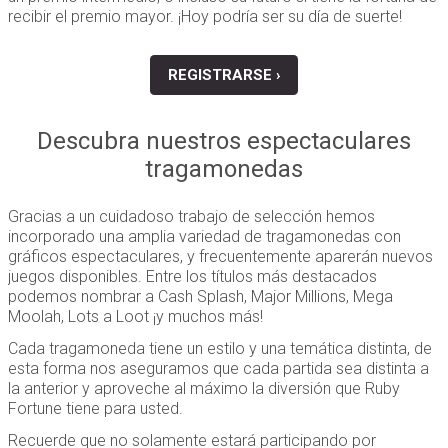
recibir el premio mayor. ¡Hoy podría ser su día de suerte!
REGISTRARSE ›
Descubra nuestros espectaculares
tragamonedas
Gracias a un cuidadoso trabajo de selección hemos
incorporado una amplia variedad de tragamonedas con
gráficos espectaculares, y frecuentemente aparerán nuevos
juegos disponibles. Entre los títulos más destacados
podemos nombrar a Cash Splash, Major Millions, Mega
Moolah, Lots a Loot ¡y muchos más!
Cada tragamoneda tiene un estilo y una temática distinta, de
esta forma nos aseguramos que cada partida sea distinta a
la anterior y aproveche al máximo la diversión que Ruby
Fortune tiene para usted.
Recuerde que no solamente estará participando por