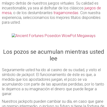
milagro detrás de nuestros juegos virtuales. Su calidad es
incuestionable, ya sea al disfrutar de los clásicos
juegos de
mesa
, o de los deslumbrantes
tragamonedas
. Con nuestra
experiencia, seleccionamos los mejores títulos disponibles
para usted.
Los pozos se acumulan mientras usted
lee
Seguramente usted ha ido al casino de su ciudad, y visto el
símbolo de jackpot. El funcionamiento de éste es que, a
medida que los apostadores juegan, el pozo se va
acumulando con parte de las apuestas perdidas, por lo tanto
le dejamos a su imaginación el dinero que puede llegar a
ganar.
Nuestros jackpots pueden cambiar su día, en caso que gane
un premio intermedio, o incluso su futuro si tiene la fortuna de