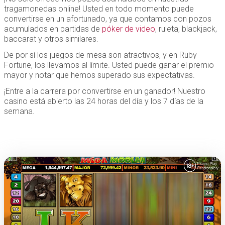
tragamonedas online! Usted en todo momento puede
convertirse en un afortunado, ya que contamos con pozos
acumulados en partidas de
póker de video
, ruleta, blackjack,
baccarat y otros similares.
De por sí los juegos de mesa son atractivos, y en Ruby
Fortune, los llevamos al límite. Usted puede ganar el premio
mayor y notar que hemos superado sus expectativas.
¡Entre a la carrera por convertirse en un ganador! Nuestro
casino está abierto las 24 horas del día y los 7 días de la
semana.