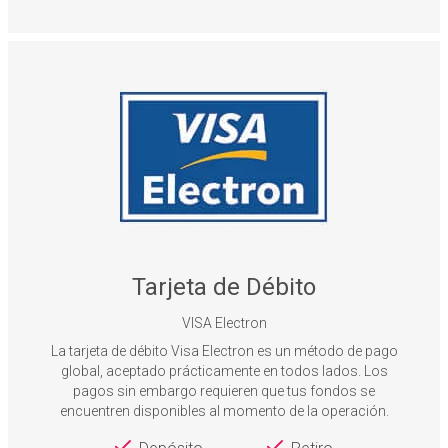
Tarjeta de Débito
VISA Electron
La tarjeta de débito Visa Electron es un método de pago
global, aceptado prácticamente en todos lados. Los
pagos sin embargo requieren que tus fondos se
encuentren disponibles al momento de la operación.