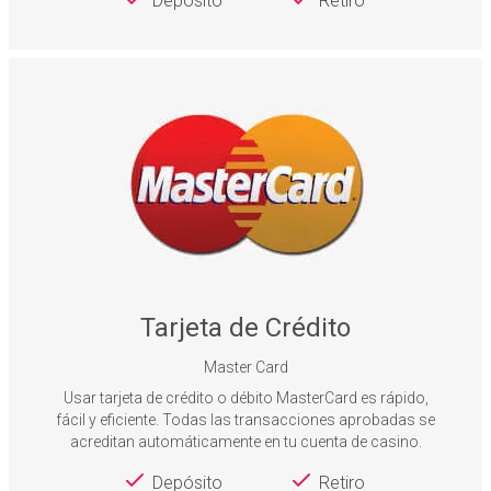
Depósito
Retiro
Tarjeta de Crédito
Master Card
Usar tarjeta de crédito o débito MasterCard es rápido,
fácil y eficiente. Todas las transacciones aprobadas se
acreditan automáticamente en tu cuenta de casino.
Depósito
Retiro