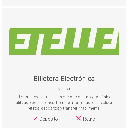
Billetera Electrónica
Neteller
El monedero virtual es un método seguro y confiable
utilizado por millones. Permite a los jugadores realizar
retiros, depósitos y transferir fácilmente.
Depósito
Retiro