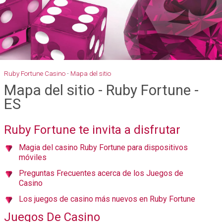
Ruby Fortune Casino
-
Mapa del sitio
Mapa del sitio - Ruby Fortune -
ES
Ruby Fortune te invita a disfrutar
Magia del casino Ruby Fortune para dispositivos
móviles
Preguntas Frecuentes acerca de los Juegos de
Casino
Los juegos de casino más nuevos en Ruby Fortune
Juegos De Casino