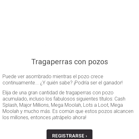
Tragaperras con pozos
Puede ver asombrado mientras el pozo crece
continuamente... ¿Y quién sabe? ¡Podría ser el ganador!
Elija de una gran cantidad de tragaperras con pozo
acumulado, incluso los fabulosos siguientes títulos: Cash
Splash, Major Millions, Mega Moolah, Lots a Loot, Mega
Moolah y mucho más. Es común que estos pozos alcancen
los millones, entonces ¡atrápelo ahora!
REGISTRARSE ›