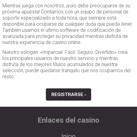
Mientras juega con nosotros, ¡solo debe preocuparse de su
próxima apuesta! Contamos con un equipo de personal de
soporte especializado a toda hora, que siempre está
disponible para ocuparse de cualquier duda que pueda tener.
También usamos el último software de codificación de
avanzada para proteger su privacidad mientras disfruta de
nuestra experiencia de casino online.
Nuestro eslogan: «Imparcial. Fácil. Seguro. Divertido» crea
los principales usuarios de nuestro servicio y mientras
disfruta de los mejores títulos acumulados de nuestra
selección, puede quedarse tranquilo que nos ocupamos del
resto.
REGISTRARSE ›
Enlaces del casino
Início