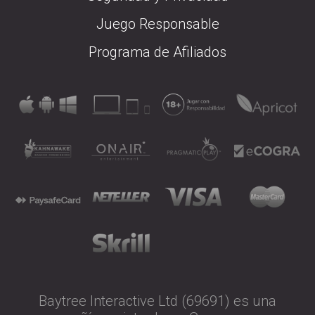
Juego Responsable
Programa de Afiliados
Baytree Interactive Ltd (69691) es una